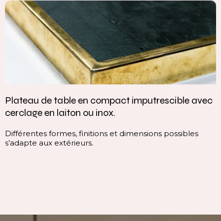
act imputrescible avec
Vasque intégrée monoblo
.
continuité parfaite
 et dimensions possibles
Cette vasque intégrée monob
continuité du plan, sans ruptu
ligne pure, homogène et con
immédiatement l’espace.