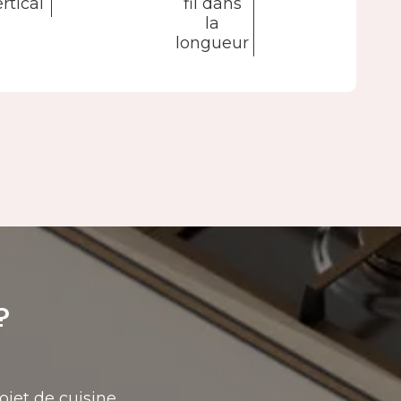
rtical
fil dans
la
longueur
?
ojet de cuisine