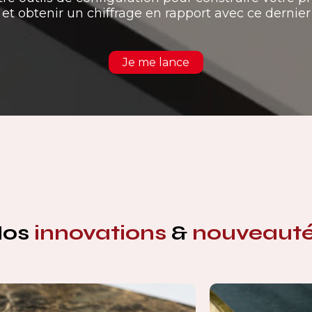
et obtenir un chiffrage en rapport avec ce dernier
Je me lance
Nos
innovations
&
nouveaut