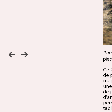
Jambage à 45
Perç
pied
Un détail discret, une finition
ine
remarquable. Ce jambage incliné
Ce 
iques,
à 45° crée une continuité fluide
de 
entre le pied et le plateau. L’ajout
maj
ide, à
du sens du fil parfaitement aligné
une 
renforce l’impression de matière
de 
rd et
unique. Une solution qui conjugue
d’a
exigence esthétique et maîtrise
per
technique.
tabl