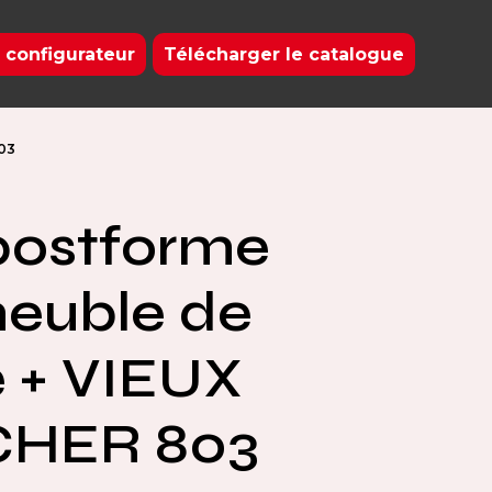
 configurateur
Télécharger le catalogue
03
postforme
euble de
e + VIEUX
HER 803