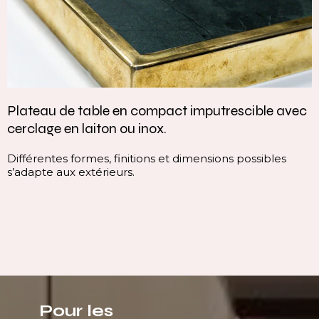
teau de table en compact imputrescible avec
Vas
clage en laiton ou inox.
con
érentes formes, finitions et dimensions possibles
Cet
apte aux extérieurs.
cont
lign
imm
Pour les