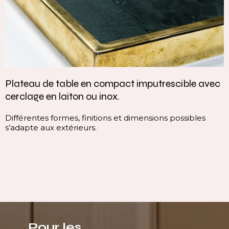
lateau de table en compact imputrescible avec
V
erclage en laiton ou inox.
c
ifférentes formes, finitions et dimensions possibles
C
’adapte aux extérieurs.
c
l
i
Pour les