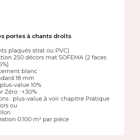
s portes à chants droits
nts plaqués strat ou PVC)
élection 250 décors mat SOFEMA (2 faces
5%)
ncement blanc
andard 18 mm
 : plus-value 10%
or Zéro : +30%
ions : plus-value à voir chapitre Pratique
ors ou
llon
ation 0.100 m² par pièce