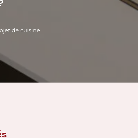
?
ojet de cuisine
és