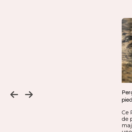
Jambage à 45
Perç
pied
Un détail discret, une finition
ine
remarquable. Ce jambage incliné
Ce 
iques,
à 45° crée une continuité fluide
de 
entre le pied et le plateau. L’ajout
maj
ide, à
du sens du fil parfaitement aligné