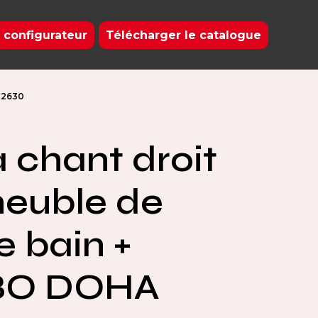
 configurateur
Télécharger le catalogue
 2630
à chant droit
euble de
e bain +
BO DOHA