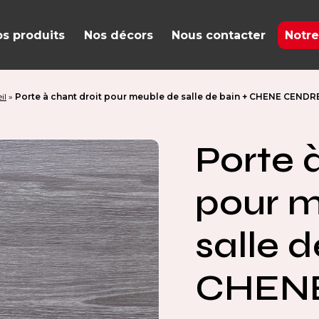
s produits
Nos décors
Nous contacter
Notre
il
»
Porte à chant droit pour meuble de salle de bain + CHENE CENDRE
Porte 
pour m
salle d
CHEN