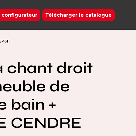
 configurateur
Télécharger le catalogue
 4511
à chant droit
euble de
e bain +
E CENDRE