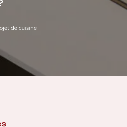
?
ojet de cuisine
és