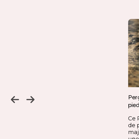
Jambage à 45
Perç
pied
Un détail discret, une finition
ine
remarquable. Ce jambage incliné
Ce 
iques,
à 45° crée une continuité fluide
de 
entre le pied et le plateau. L’ajout
maj
ide, à
du sens du fil parfaitement aligné