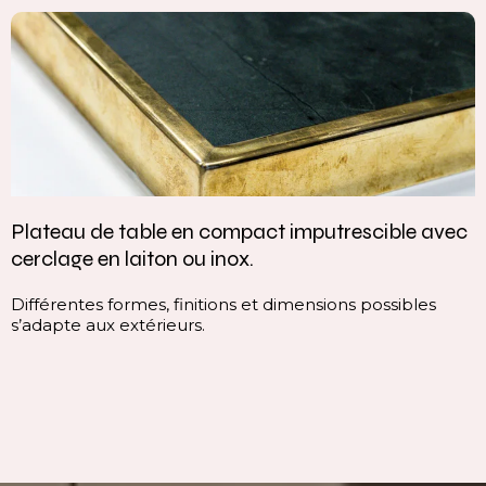
lateau de table en compact imputrescible avec
V
erclage en laiton ou inox.
c
ifférentes formes, finitions et dimensions possibles
C
’adapte aux extérieurs.
c
l
i