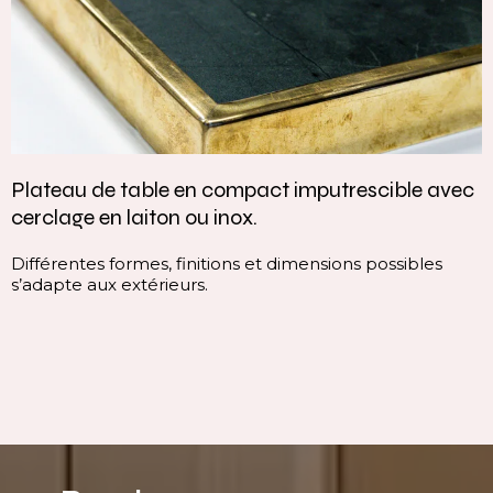
act imputrescible avec
Vasque intégrée monoblo
.
continuité parfaite
 et dimensions possibles
Cette vasque intégrée monob
continuité du plan, sans ruptu
ligne pure, homogène et con
immédiatement l’espace.