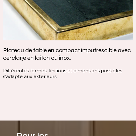
u de table en compact imputrescible avec
Vasque
e en laiton ou inox.
contin
ntes formes, finitions et dimensions possibles
Cette v
e aux extérieurs.
continui
ligne p
immédi
Pour les