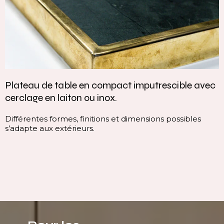
u de table en compact imputrescible avec
Vasque
e en laiton ou inox.
contin
ntes formes, finitions et dimensions possibles
Cette v
e aux extérieurs.
continui
ligne p
immédi