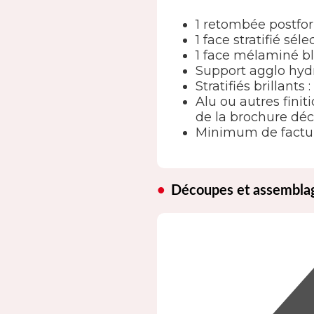
1 retombée postf
1 face stratifié s
1 face mélaminé b
Support agglo hy
Stratifiés brillants
Alu ou autres finit
de la brochure déc
Minimum de factur
Découpes et assembla