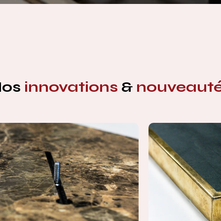
Nos
innovations
&
nouveaut