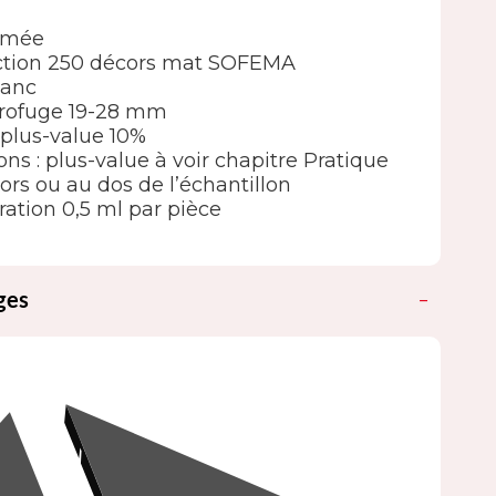
ormée
élection 250 décors mat SOFEMA
lanc
drofuge 19-28 mm
 : plus-value 10%
ions : plus-value à voir chapitre Pratique
ors ou au dos de l’échantillon
ation 0,5 ml par pièce
ges