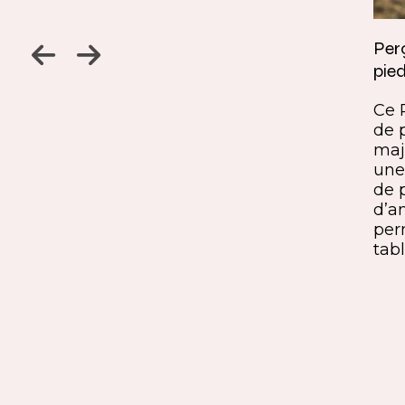
Jambage à 45
Perç
pied
Un détail discret, une finition
ine
remarquable. Ce jambage incliné
Ce 
iques,
à 45° crée une continuité fluide
de 
entre le pied et le plateau. L’ajout
maj
ide, à
du sens du fil parfaitement aligné
une 
renforce l’impression de matière
de 
rd et
unique. Une solution qui conjugue
d’a
exigence esthétique et maîtrise
per
technique.
tabl