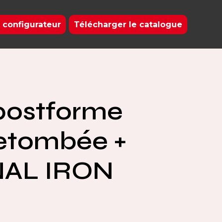
 configurateur
Télécharger le catalogue
postforme
etombée +
AL IRON