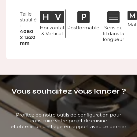
Taille
stratifié
Mat
:
Horizontal
Postformable
Sens du
4080
& Vertical
fil dans la
x 1320
longueur
mm
Vous souhaitez vous lancer ?
Profitez de notre outils de configuration pour
construire votre projet de cuisine
et obtenir un chiffrage en rapport avec ce dernier