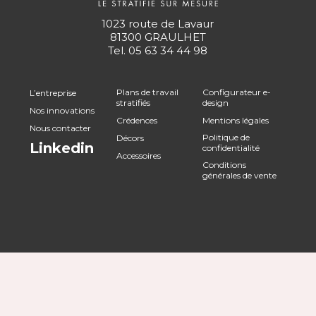
1023 route de Lavaur
81300 GRAULHET
Tel.
05 63 34 44 98
Plans de travail
Configurateur e-
L’entreprise
stratifiés
design
Nos innovations
Crédences
Mentions légales
Nous contacter
Politique de
Décors
Linkedin
confidentialité
Accessoires
Conditions
générales de vente