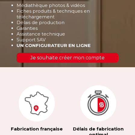
Médiathèque photos & vidéos
Fiches produits & techniques en
téléchargement
Délais de production
Garanties
Assistance technique
Support SAV
UN CONFIGURATEUR EN LIGNE
Je souhaite créer mon compte
Fabrication française
Délais de fabrication
optimal