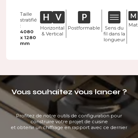
Taille
stratifié
Mat
:
Horizontal
Postformable
Sens du
4080
& Vertical
fil dans la
x 1280
longueur
mm
Vous souhaitez vous lancer ?
Profitez de notre outils de configuration pour
construire votre projet de cuisine
et obtenir un chiffrage en rapport avec ce dernier