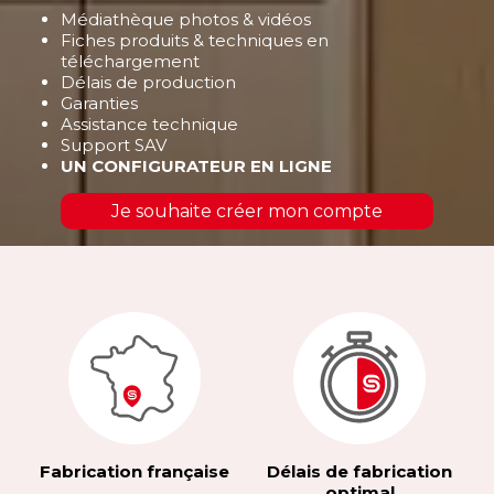
Médiathèque photos & vidéos
Fiches produits & techniques en
téléchargement
Délais de production
Garanties
Assistance technique
Support SAV
UN CONFIGURATEUR EN LIGNE
Je souhaite créer mon compte
Fabrication française
Délais de fabrication
optimal