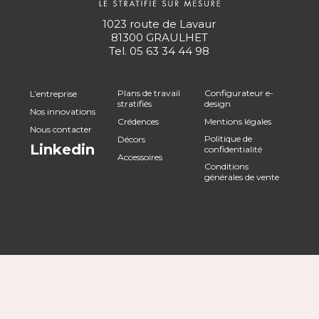
1023 route de Lavaur
81300 GRAULHET
Tel.
05 63 34 44 98
Plans de travail
Configurateur e-
L’entreprise
stratifiés
design
Nos innovations
Crédences
Mentions légales
Nous contacter
Politique de
Décors
Linkedin
confidentialité
Accessoires
Conditions
générales de vente