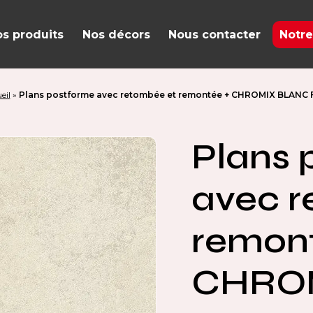
s produits
Nos décors
Nous contacter
Notre
eil
»
Plans postforme avec retombée et remontée + CHROMIX BLANC 
Plans 
avec r
remont
CHRO