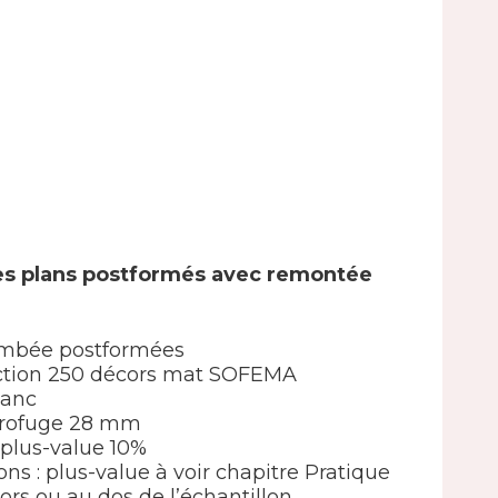
es plans postformés avec remontée
ombée postformées
élection 250 décors mat SOFEMA
lanc
drofuge 28 mm
 : plus-value 10%
ions : plus-value à voir chapitre Pratique
ors ou au dos de l’échantillon