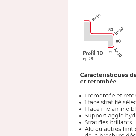
Caractéristiques d
et retombée
1 remontée et ret
1 face stratifié s
1 face mélaminé b
Support agglo hy
Stratifiés brillants
Alu ou autres finit
de la brochure déc