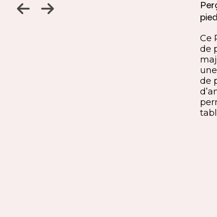
Jambage à 45
Perç
pied
Un détail discret, une finition
ine
remarquable. Ce jambage incliné
Ce 
iques,
à 45° crée une continuité fluide
de 
entre le pied et le plateau. L’ajout
maj
ide, à
du sens du fil parfaitement aligné
une 
renforce l’impression de matière
de 
rd et
unique. Une solution qui conjugue
d’a
exigence esthétique et maîtrise
per
technique.
tabl