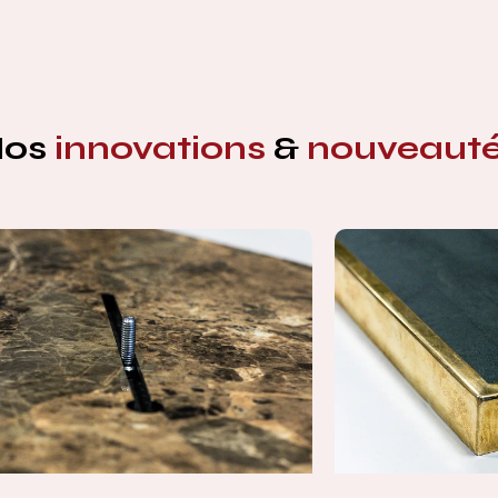
Nos
innovations
&
nouveaut