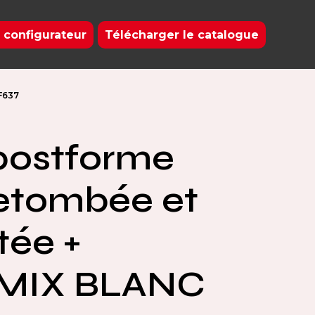
 configurateur
Télécharger le catalogue
F637
postforme
etombée et
ée +
MIX BLANC