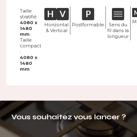
Taille
stratifié :
M
4080 x
Horizontal
Postformable
Sens du
1480
& Vertical
fil dans la
mm
longueur
Taille
compact
:
4080 x
1480
mm
Vous souhaitez vous lancer ?