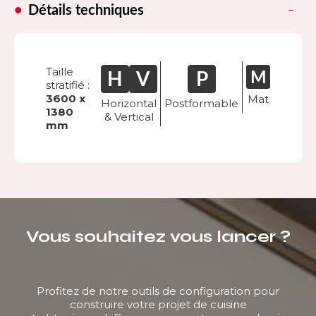
Détails techniques
Taille
stratifié :
3600 x
Mat
Horizontal
Postformable
1380
& Vertical
mm
Vous souhaitez vous lancer ?
Profitez de notre outils de configuration pour
construire votre projet de cuisine