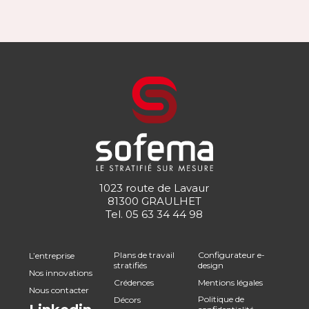
1023 route de Lavaur
81300 GRAULHET
Tel.
05 63 34 44 98
Plans de travail
Configurateur e-
L’entreprise
stratifiés
design
Nos innovations
Crédences
Mentions légales
Nous contacter
Politique de
Décors