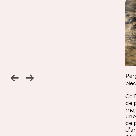
Jambage à 45
Perç
pied
Un détail discret, une finition
ine
remarquable. Ce jambage incliné
Ce 
iques,
à 45° crée une continuité fluide
de 
entre le pied et le plateau. L’ajout
maj
ide, à
du sens du fil parfaitement aligné
une 
renforce l’impression de matière
de 
rd et
unique. Une solution qui conjugue
d’a
exigence esthétique et maîtrise