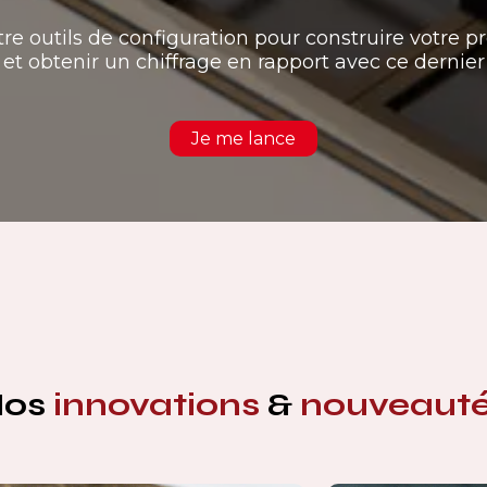
tre outils de configuration pour construire votre pr
et obtenir un chiffrage en rapport avec ce dernier
Je me lance
Nos
innovations
&
nouveaut