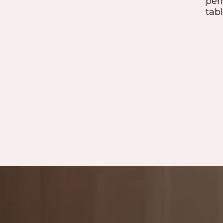
per
technique.
tabl