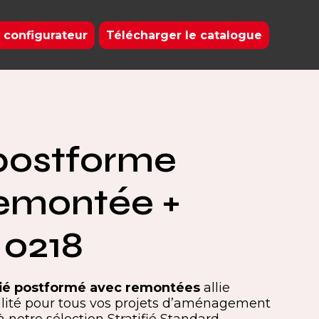
 configurateur
Télécharger le catalogue
postforme
emontée +
 0218
tifié postformé avec remontées
allie
alité pour tous vos projets d’aménagement