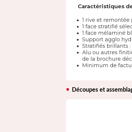
Caractéristiques d
1 rive et remontée
1 face stratifié s
1 face mélaminé b
Support agglo hy
Stratifiés brillants
Alu ou autres finit
de la brochure déc
Minimum de factur
Découpes et assembla