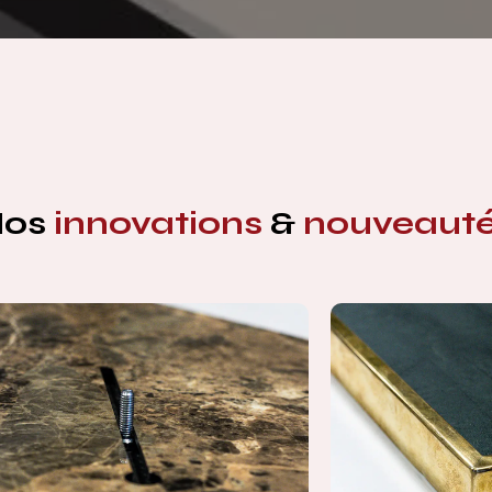
Nos
innovations
&
nouveaut