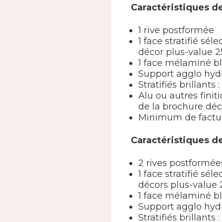
Caractéristiques de
1 rive postformée
1 face stratifié s
décor plus-value 2
1 face mélaminé b
Support agglo hyd
Stratifiés brillants
Alu ou autres finit
de la brochure déc
Minimum de factur
Caractéristiques de
2 rives postformée
1 face stratifié s
décors plus-value 
1 face mélaminé b
Support agglo hyd
Stratifiés brillants