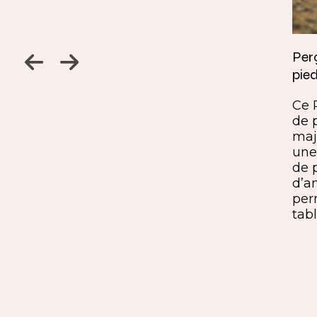
Jambage à 45
Perç
pied
Un détail discret, une finition
ine
remarquable. Ce jambage incliné
Ce 
iques,
à 45° crée une continuité fluide
de 
entre le pied et le plateau. L’ajout
maj
ide, à
du sens du fil parfaitement aligné
une 
renforce l’impression de matière
de 
rd et
unique. Une solution qui conjugue
d’a
exigence esthétique et maîtrise
per
technique.
tabl