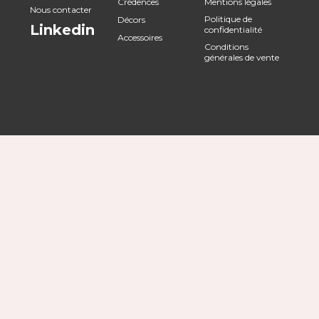
Crédences
Mentions légales
Nous contacter
Politique de
Décors
Linkedin
confidentialité
Accessoires
Conditions
générales de vente