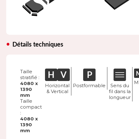
Détails techniques
Taille
stratifié :
M
4080 x
Horizontal
Postformable
Sens du
1390
& Vertical
fil dans la
mm
longueur
Taille
compact
:
4080 x
1390
mm