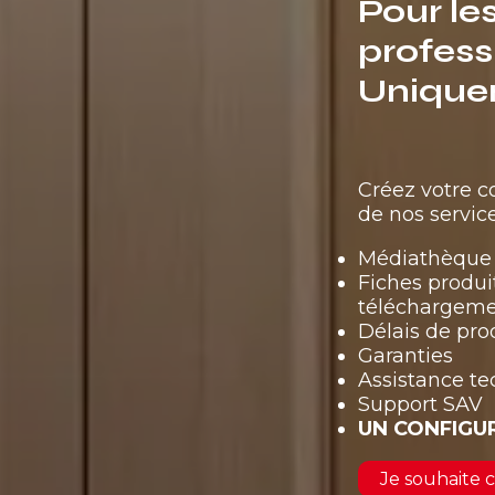
Pour le
profess
Unique
Créez votre 
de nos service
Médiathèque 
Fiches produi
téléchargem
Délais de pro
Garanties
Assistance t
Support SAV
UN CONFIGU
Je souhaite