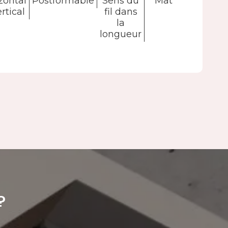
zontal
Postformable
Sens du
Mat
rtical
fil dans
la
longueur
?