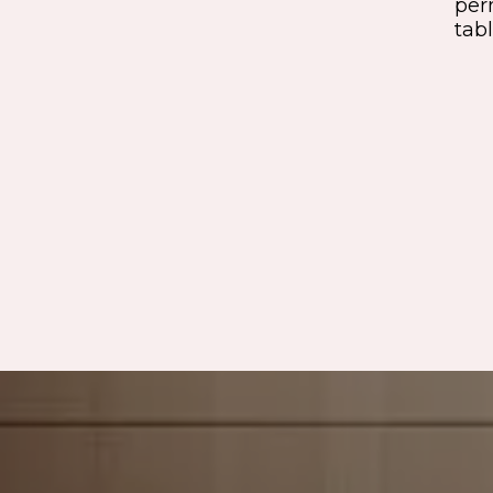
exigence esthétique et maîtrise
per
technique.
tabl