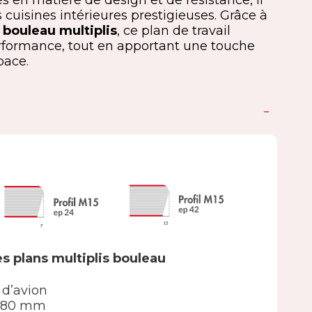
s en matière de design et de résistance, il
s cuisines intérieures prestigieuses. Grâce à
n
bouleau multiplis
, ce plan de travail
formance, tout en apportant une touche
pace.
s plans multiplis bouleau
 d’avion
 980 mm