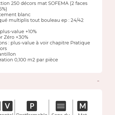
élection 250 décors mat SOFEMA (2 faces
5%)
ncement blanc
ué multiplis tout bouleau ep : 24/42
 : plus-value +10%
lor Zéro +30%
ions : plus-value à voir chapitre Pratique
ors
ntillon
ation 0,100 m2 par pièce