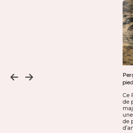
Jambage à 45
Perç
pied
Un détail discret, une finition
ine
remarquable. Ce jambage incliné
Ce 
iques,
à 45° crée une continuité fluide
de 
entre le pied et le plateau. L’ajout
maj
ide, à
du sens du fil parfaitement aligné
une 
renforce l’impression de matière
de 
rd et
unique. Une solution qui conjugue
d’a