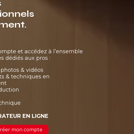
s
ionnels
ment.
compte et accédez à l’ensemble
s dédiés aux pros :
photos & vidéos
ts & techniques en
ent
duction
echnique
RATEUR EN LIGNE
 créer mon compte