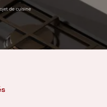
ojet de cuisine
és