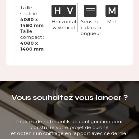
Taille
stratifié :
4080 x
Horizontal
Sens du
Mat
1480 mm
& Vertical
fil dans la
Taille
longueur
compact :
4080 x
1480 mm
Vous souhaitez vous lancer ?
Profitez de notre outils de configuration pour
construire votre projet de cuisine
et obtenir un chiffrage en rapport avec ce dernier