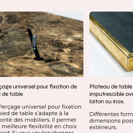
age universel pour fixation de
Plateau de tabl
 de table
imputrescible av
laiton ou inox.
Perçage universel pour fixation
pied de table s’adapte à la
Différentes forme
orité des mobiliers. Il permet
dimensions poss
meilleure flexibilité en choix
extérieurs.
pied. Si vous voulez changer