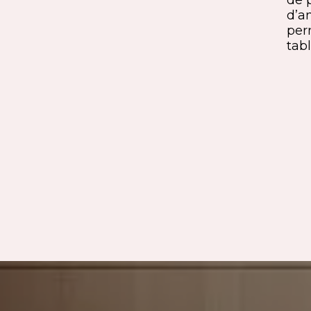
rd et
unique. Une solution qui conjugue
d’a
exigence esthétique et maîtrise
per
technique.
tabl