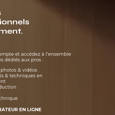
s
ionnels
ment.
compte et accédez à l’ensemble
s dédiés aux pros :
photos & vidéos
ts & techniques en
ent
duction
echnique
RATEUR EN LIGNE