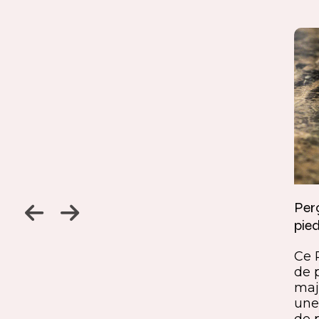
Jambage à 45
Perç
pied
Un détail discret, une finition
ine
remarquable. Ce jambage incliné
Ce 
iques,
à 45° crée une continuité fluide
de 
entre le pied et le plateau. L’ajout
maj
ide, à
du sens du fil parfaitement aligné
une 
renforce l’impression de matière
de 