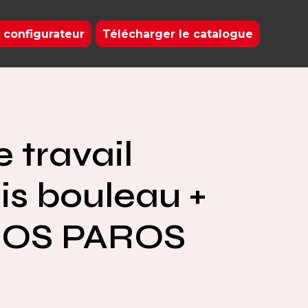
 configurateur
Télécharger le catalogue
 travail
lis bouleau +
OS PAROS