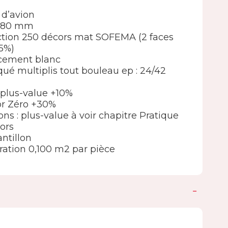
 d’avion
 980 mm
élection 250 décors mat SOFEMA (2 faces
5%)
ncement blanc
ué multiplis tout bouleau ep : 24/42
 : plus-value +10%
lor Zéro +30%
ions : plus-value à voir chapitre Pratique
ors
ntillon
ation 0,100 m2 par pièce