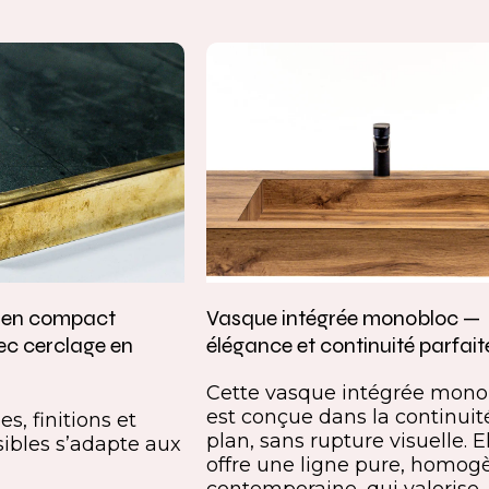
e en compact
Vasque intégrée monobloc —
ec cerclage en
élégance et continuité parfait
Cette vasque intégrée mono
est conçue dans la continuit
s, finitions et
plan, sans rupture visuelle. E
ibles s’adapte aux
offre une ligne pure, homog
contemporaine, qui valorise