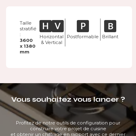
Taille
stratifié
:
Horizontal
Postformable
Brillant
3600
& Vertical
x 1380
mm
Vous souhaitez vous lancer ?
Profitez de notre outils de configuration pour
construire votre projet de cuisine
et obtenir un chiffrage en rapport avec ce dernier