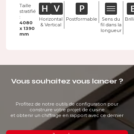
Taille
stratifié
:
Horizontal
Postformable
Sens du
Bril
4080
& Vertical
fil dans la
x 1390
longueur
mm
Vous souhaitez vous lancer ?
Profitez de notre outils de configuration pour
construire votre projet de cuisine
et obtenir un chiffrage en rapport avec ce dernier