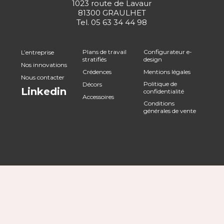
1023 route de Lavaur
81300 GRAULHET
Tel.
05 63 34 44 98
Plans de travail
Configurateur e-
L’entreprise
stratifiés
design
Nos innovations
Crédences
Mentions légales
Nous contacter
Politique de
Décors
Linkedin
confidentialité
Accessoires
Conditions
générales de vente