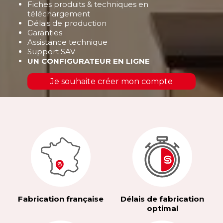
Fiches produits & techniques en
téléchargement
Délais de production
Garanties
Assistance technique
Support SAV
UN CONFIGURATEUR EN LIGNE
Je souhaite créer mon compte
Fabrication française
Délais de fabrication
optimal