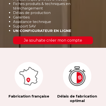
Fiches produits & techniques en
téléchargement
Délais de production
Garanties
Assistance technique
Support SAV
UN CONFIGURATEUR EN LIGNE
Je souhaite créer mon compte
Fabrication française
Délais de fabrication
optimal