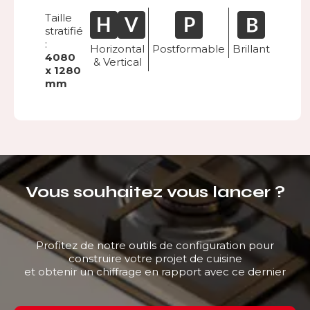
Taille
stratifié
:
Horizontal
Postformable
Brillant
4080
& Vertical
x 1280
mm
Vous souhaitez vous lancer ?
Profitez de notre outils de configuration pour
construire votre projet de cuisine
et obtenir un chiffrage en rapport avec ce dernier