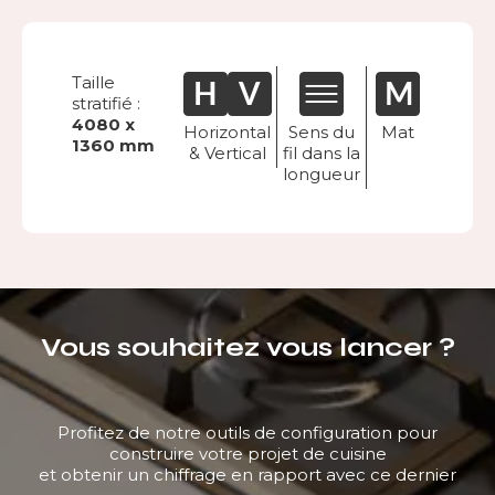
Taille
stratifié :
4080 x
Horizontal
Sens du
Mat
1360 mm
& Vertical
fil dans la
longueur
Vous souhaitez vous lancer ?
Profitez de notre outils de configuration pour
construire votre projet de cuisine
et obtenir un chiffrage en rapport avec ce dernier