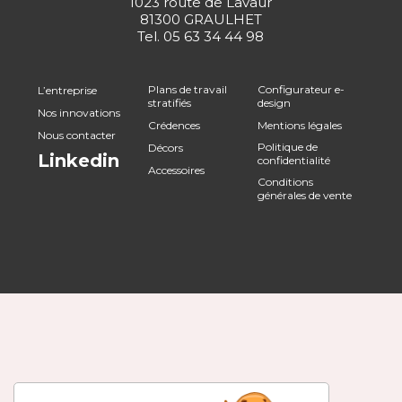
1023 route de Lavaur
81300 GRAULHET
Tel.
05 63 34 44 98
Plans de travail
Configurateur e-
L’entreprise
stratifiés
design
Nos innovations
Crédences
Mentions légales
Nous contacter
Politique de
Décors
Linkedin
confidentialité
Accessoires
Conditions
générales de vente