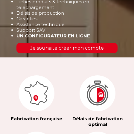
Fiches produits & techniques en
téléchargement
Délais de production
Garanties
Assistance technique
Support SAV
UN CONFIGURATEUR EN LIGNE
Je souhaite créer mon compte
Fabrication française
Délais de fabrication
optimal