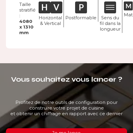
Taille
stratifié
Mat
:
Horizontal
Postformable
Sens du
4080
& Vertical
fil dans la
x 1310
longueur
mm
Vous souhaitez vous lancer ?
Profitez de notre outils de configuration pour
construire votre projet de cuisine
et obtenir un chiffrage en rapport avec ce dernier