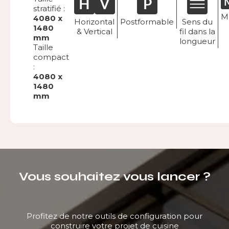
stratifié :
M
4080 x
Horizontal
Postformable
Sens du
1480
& Vertical
fil dans la
mm
longueur
Taille
compact
:
4080 x
1480
mm
Vous souhaitez vous lancer ?
Profitez de notre outils de configuration pour
construire votre projet de cuisine