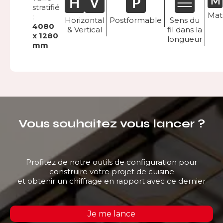
stratifié
Mat
:
Horizontal
Postformable
Sens du
4080
& Vertical
fil dans la
x 1280
longueur
mm
Vous souhaitez vous lancer ?
Profitez de notre outils de configuration pour
construire votre projet de cuisine
et obtenir un chiffrage en rapport avec ce dernier
Je me lance