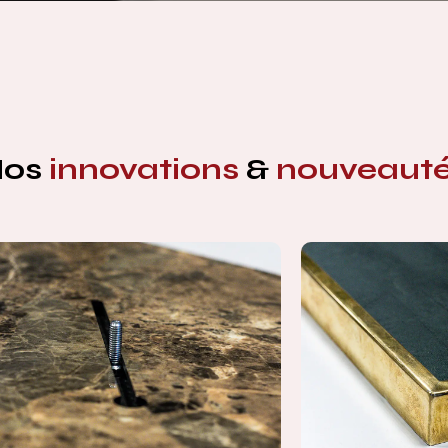
Nos
innovations
&
nouveaut