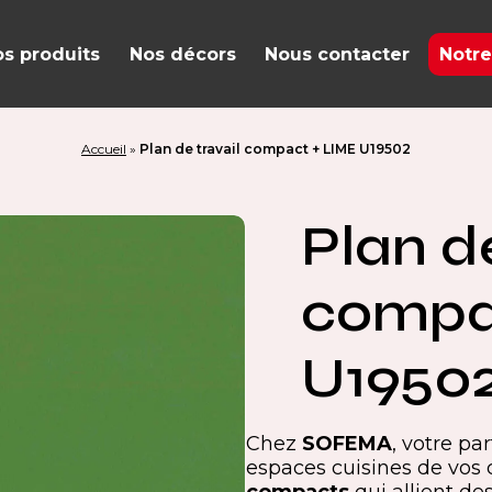
s produits
Nos décors
Nous contacter
Notre
Accueil
»
Plan de travail compact + LIME U19502
Plan de
compa
U1950
Chez
SOFEMA
, votre pa
espaces cuisines de vos 