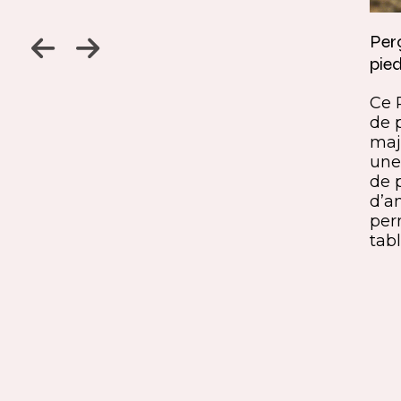
Jambage à 45
Perç
pied
Un détail discret, une finition
ine
remarquable. Ce jambage incliné
Ce 
iques,
à 45° crée une continuité fluide
de 
entre le pied et le plateau. L’ajout
maj
ide, à
du sens du fil parfaitement aligné
une 
renforce l’impression de matière
de 
rd et
unique. Une solution qui conjugue
d’a
exigence esthétique et maîtrise
per
technique.
tabl