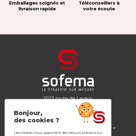
Emballages soignés et
Téléconseillers à
livraison rapide
votre écoute
1023 route de Lavaur
81300 GRAULHET
Tel.
05 63 34 44 98
Bonjour,
des cookies ?
Plans de travail
Configurateur e-
L’entreprise
stratifiés
design
Les cookies nous apportent des retours précieux sur
Nos innovations