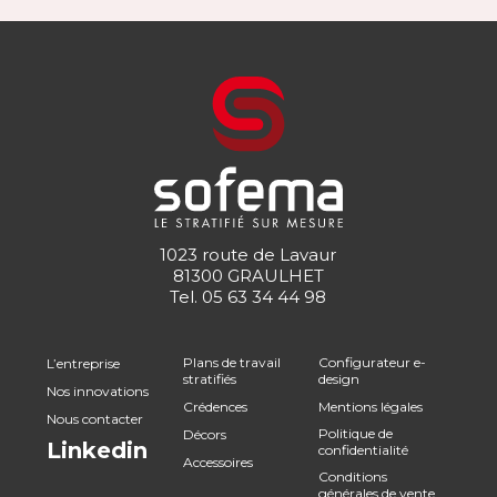
1023 route de Lavaur
81300 GRAULHET
Tel.
05 63 34 44 98
Plans de travail
Configurateur e-
L’entreprise
stratifiés
design
Nos innovations
Crédences
Mentions légales
Nous contacter
Politique de
Décors
Linkedin
confidentialité
Accessoires
Conditions
générales de vente