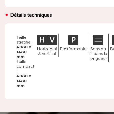
Détails techniques
Taille
stratifié :
4080 x
Horizontal
Postformable
Sens du
Br
1480
& Vertical
fil dans la
mm
longueur
Taille
compact
:
4080 x
1480
mm