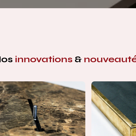
Nos
innovations
&
nouveaut