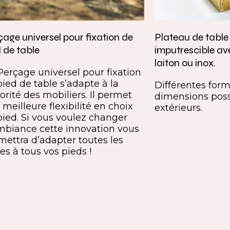
age universel pour fixation de
Plateau de tabl
 de table
imputrescible av
laiton ou inox.
Perçage universel pour fixation
pied de table s’adapte à la
Différentes forme
orité des mobiliers. Il permet
dimensions poss
meilleure flexibilité en choix
extérieurs.
pied. Si vous voulez changer
mbiance cette innovation vous
mettra d’adapter toutes les
es à tous vos pieds !