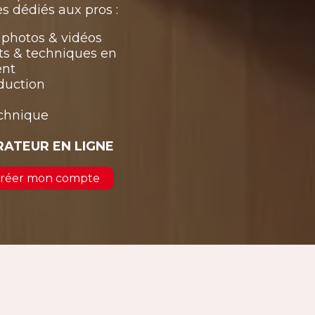
s dédiés aux pros :
photos & vidéos
ts & techniques en
ent
duction
echnique
RATEUR EN LIGNE
 créer mon compte