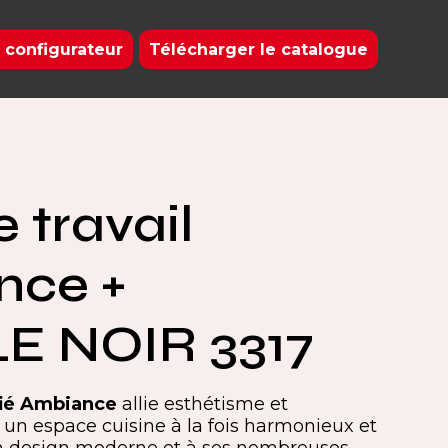
 configurateur
Télécharger le catalogue
 travail
nce +
E NOIR 3317
ifié Ambiance
allie esthétisme et
r un espace cuisine à la fois harmonieux et