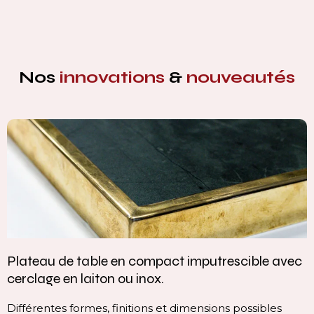
Nos
innovations
&
nouveautés
act imputrescible avec
Vasque intégrée monoblo
.
continuité parfaite
 et dimensions possibles
Cette vasque intégrée monob