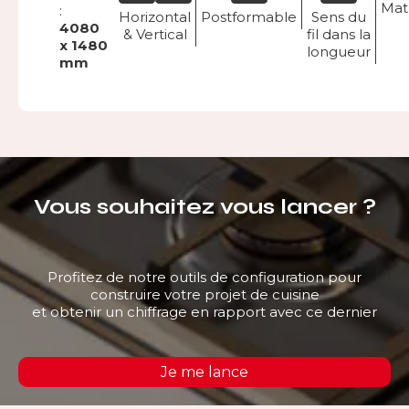
Mat
:
Horizontal
Postformable
Sens du
4080
& Vertical
fil dans la
x 1480
longueur
mm
Vous souhaitez vous lancer ?
Profitez de notre outils de configuration pour
construire votre projet de cuisine
et obtenir un chiffrage en rapport avec ce dernier
Je me lance