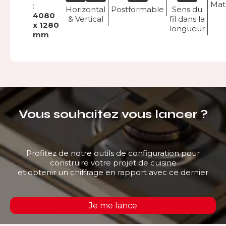
Mat
:
Horizontal
Postformable
Sens du
4080
& Vertical
fil dans la
x 1280
longueur
mm
Vous souhaitez vous lancer ?
Profitez de notre outils de configuration pour
construire votre projet de cuisine
et obtenir un chiffrage en rapport avec ce dernier
Je me lance