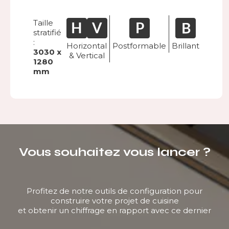
Taille
stratifié
:
Horizontal
Postformable
Brillant
3030 x
& Vertical
1280
mm
Vous souhaitez vous lancer ?
Profitez de notre outils de configuration pour
construire votre projet de cuisine
et obtenir un chiffrage en rapport avec ce dernier