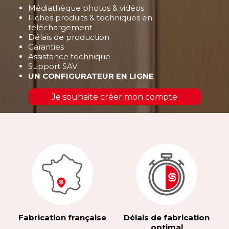
Médiathèque photos & vidéos
Fiches produits & techniques en
téléchargement
Délais de production
Garanties
Assistance technique
Support SAV
UN CONFIGURATEUR EN LIGNE
Je souhaite créer mon compte
Fabrication française
Délais de fabrication
optimal