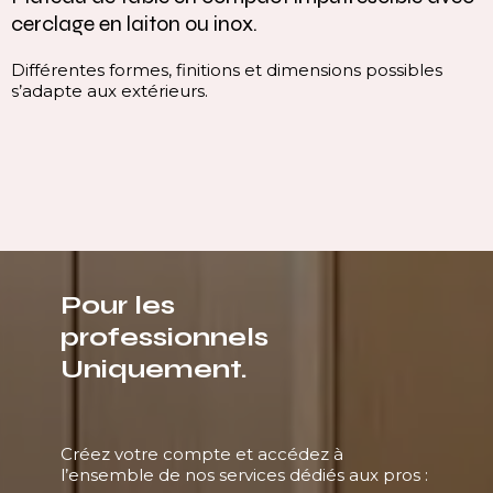
continuité parfaite
sibles
Cette vasque intégrée monobloc est conçue 
continuité du plan, sans rupture visuelle. Elle 
ligne pure, homogène et contemporaine, qui v
immédiatement l’espace.
Pour les
professionnels
Uniquement.
Créez votre compte et accédez à
l’ensemble de nos services dédiés aux pros :