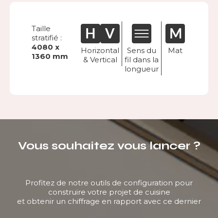
Taille
stratifié :
4080 x
Horizontal
Sens du
Mat
1360 mm
& Vertical
fil dans la
longueur
Vous souhaitez vous lancer ?
Profitez de notre outils de configuration pour
construire votre projet de cuisine
et obtenir un chiffrage en rapport avec ce dernier