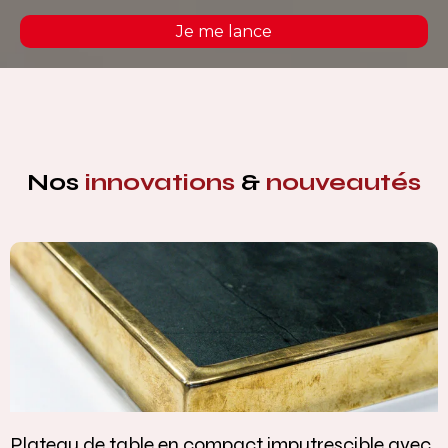
Je me lance
Nos
innovations
&
nouveautés
ble avec
Vasque intégrée monobloc — élégance e