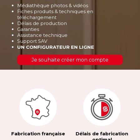
Médiathèque photos & vidéos
Fiches produits & techniques en
téléchargement
Délais de production
Garanties
Assistance technique
Support SAV
UN CONFIGURATEUR EN LIGNE
Je souhaite créer mon compte
Fabrication française
Délais de fabrication
optimal