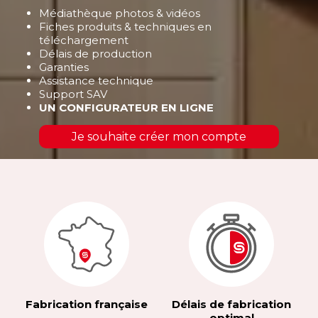
Médiathèque photos & vidéos
Fiches produits & techniques en
téléchargement
Délais de production
Garanties
Assistance technique
Support SAV
UN CONFIGURATEUR EN LIGNE
Je souhaite créer mon compte
Fabrication française
Délais de fabrication
optimal