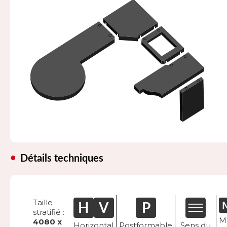
Détails techniques
Taille
stratifié :
M
4080 x
Horizontal
Postformable
Sens du