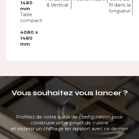
1480
& Vertical
fil dans la
mm
longueur
Taille
compact
:
4080 x
1480
mm
Vous souhaitez vous lancer ?
Profitez de notre outils de configuration pour
construire votre projet de cuisine
et obtenir un chiffrage en rapport avec ce dernier