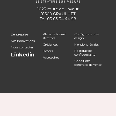
1023 route de Lavaur
81300 GRAULHET
Tel.
05 63 34 44 98
Plans de travail
Configurateur e-
L’entreprise
stratifiés
design
Nos innovations
Crédences
Mentions légales
Nous contacter
Politique de
Décors
Linkedin
confidentialité
Accessoires
Conditions
générales de vente