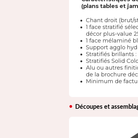
(plans tables et ja
Chant droit (brut/s
1 face stratifié s
décor plus-value 2
1 face mélaminé b
Support agglo hyd
Stratifiés brillants
Stratifiés Solid Col
Alu ou autres finit
de la brochure déc
Minimum de factur
Découpes et assembla