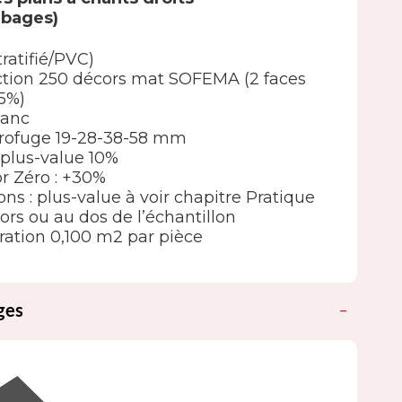
mbages)
tratifié/PVC)
élection 250 décors mat SOFEMA (2 faces
5%)
lanc
rofuge 19-28-38-58 mm
 : plus-value 10%
or Zéro : +30%
ions : plus-value à voir chapitre Pratique
ors ou au dos de l’échantillon
ation 0,100 m2 par pièce
ges