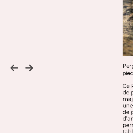
Jambage à 45
Perç
pied
Un détail discret, une finition
ine
remarquable. Ce jambage incliné
Ce 
iques,
à 45° crée une continuité fluide
de 
entre le pied et le plateau. L’ajout
maj
ide, à
du sens du fil parfaitement aligné
une 
renforce l’impression de matière
de 
rd et
unique. Une solution qui conjugue
d’a
exigence esthétique et maîtrise
per
technique.
tabl