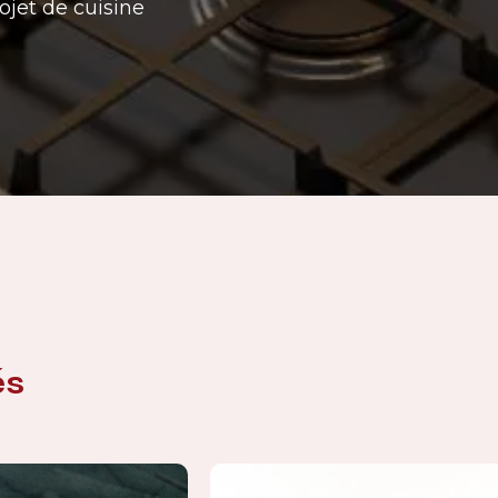
ojet de cuisine
és