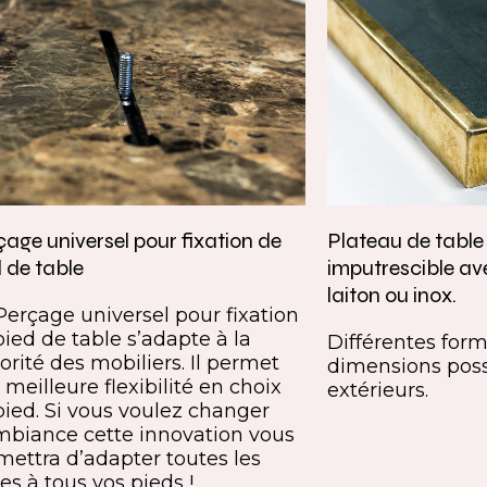
age universel pour fixation de
Plateau de tabl
 de table
imputrescible av
laiton ou inox.
Perçage universel pour fixation
pied de table s’adapte à la
Différentes forme
orité des mobiliers. Il permet
dimensions poss
meilleure flexibilité en choix
extérieurs.
pied. Si vous voulez changer
mbiance cette innovation vous
mettra d’adapter toutes les
es à tous vos pieds !