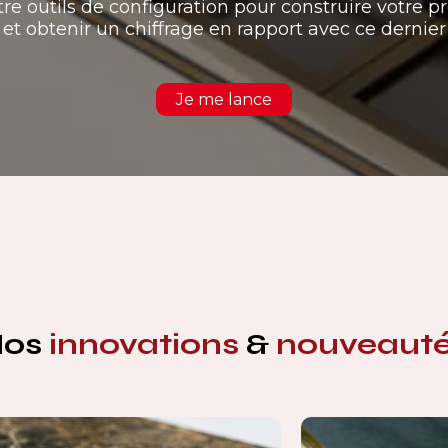
tre outils de configuration pour construire votre pr
et obtenir un chiffrage en rapport avec ce dernier
Je me lance
Nos
innovations
&
nouveaut