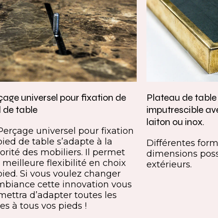
age universel pour fixation de
Plateau de tabl
 de table
imputrescible av
laiton ou inox.
Perçage universel pour fixation
pied de table s’adapte à la
Différentes forme
orité des mobiliers. Il permet
dimensions poss
meilleure flexibilité en choix
extérieurs.
pied. Si vous voulez changer
mbiance cette innovation vous
mettra d’adapter toutes les
es à tous vos pieds !