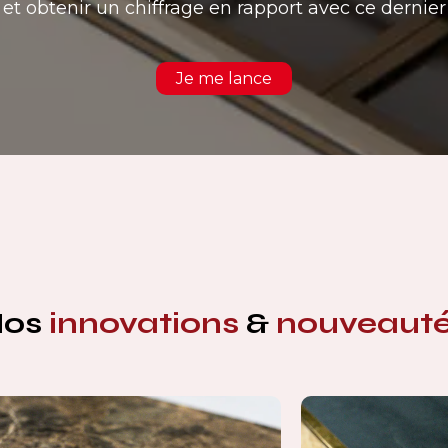
et obtenir un chiffrage en rapport avec ce dernier
Je me lance
Nos
innovations
&
nouveaut