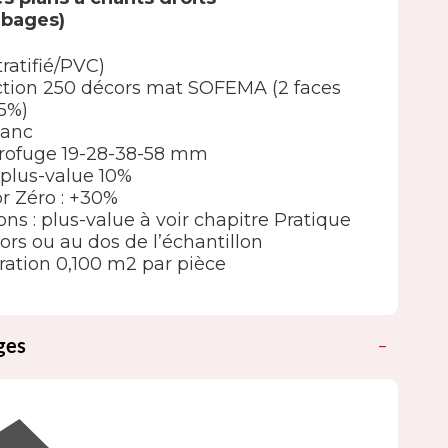
mbages)
tratifié/PVC)
élection 250 décors mat SOFEMA (2 faces
5%)
lanc
rofuge 19-28-38-58 mm
 : plus-value 10%
or Zéro : +30%
ions : plus-value à voir chapitre Pratique
ors ou au dos de l’échantillon
ation 0,100 m2 par pièce
ges