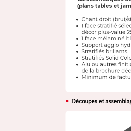
(plans tables et ja
Chant droit (brut/s
1 face stratifié s
décor plus-value 2
1 face mélaminé b
Support agglo hyd
Stratifiés brillants
Stratifiés Solid Col
Alu ou autres finit
de la brochure déc
Minimum de factur
Découpes et assembla