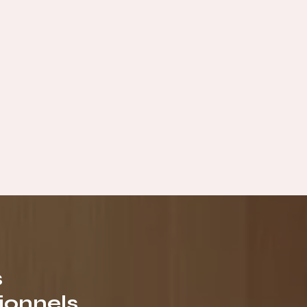
s
ionnels