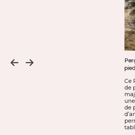
Jambage à 45
Perç
pied
Un détail discret, une finition
ine
remarquable. Ce jambage incliné
Ce 
iques,
à 45° crée une continuité fluide
de 
entre le pied et le plateau. L’ajout
maj
ide, à
du sens du fil parfaitement aligné
une 
renforce l’impression de matière
de 
rd et
unique. Une solution qui conjugue
d’a
exigence esthétique et maîtrise
per
technique.
tabl