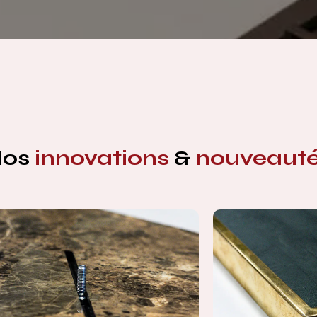
Nos
innovations
&
nouveaut