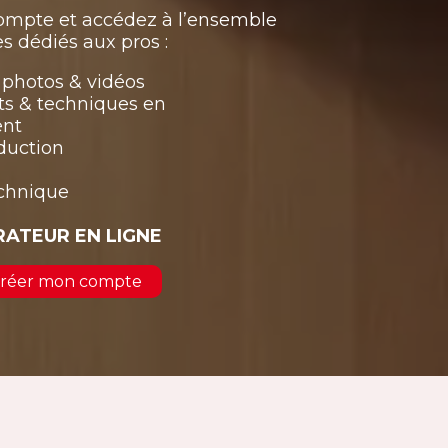
compte et accédez à l’ensemble
s dédiés aux pros :
photos & vidéos
ts & techniques en
ent
duction
echnique
RATEUR EN LIGNE
 créer mon compte