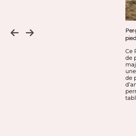
Jambage à 45
Perç
pied
Un détail discret, une finition
ine
remarquable. Ce jambage incliné
Ce 
iques,
à 45° crée une continuité fluide
de 
entre le pied et le plateau. L’ajout
maj
ide, à
du sens du fil parfaitement aligné
une 
renforce l’impression de matière
de 
rd et
unique. Une solution qui conjugue
d’a
exigence esthétique et maîtrise
per
technique.
tabl