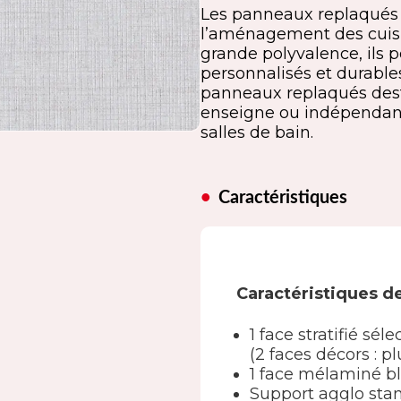
Les panneaux replaqués s
l’aménagement des cuisin
grande polyvalence, ils
personnalisés et durab
panneaux replaqués desti
enseigne ou indépendants
salles de bain.
Caractéristiques
Caractéristiques d
1 face stratifié s
(2 faces décors : p
1 face mélaminé b
Support agglo sta