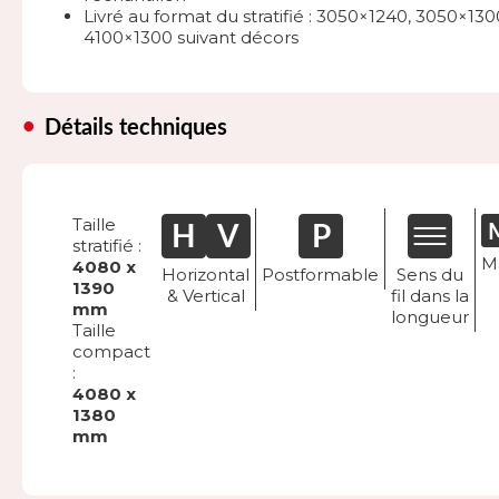
Livré au format du stratifié : 3050×1240, 3050×130
4100×1300 suivant décors
Détails techniques
Taille
stratifié :
M
4080 x
Horizontal
Postformable
Sens du
1390
& Vertical
fil dans la
mm
longueur
Taille
compact
:
4080 x
1380
mm