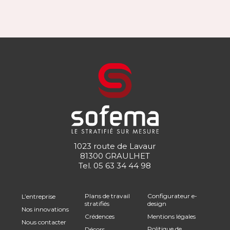
1023 route de Lavaur
81300 GRAULHET
Tel.
05 63 34 44 98
Plans de travail
Configurateur e-
L’entreprise
stratifiés
design
Nos innovations
Crédences
Mentions légales
Nous contacter
Politique de
Décors