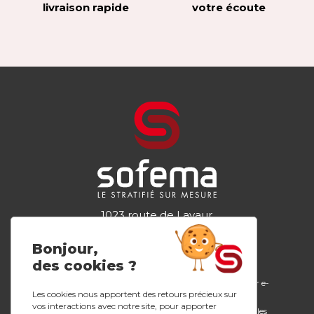
livraison rapide
votre écoute
1023 route de Lavaur
81300 GRAULHET
Tel.
05 63 34 44 98
Bonjour,
des cookies ?
Plans de travail
Configurateur e-
L’entreprise
stratifiés
design
Les cookies nous apportent des retours précieux sur
Nos innovations
vos interactions avec notre site, pour apporter
Crédences
Mentions légales