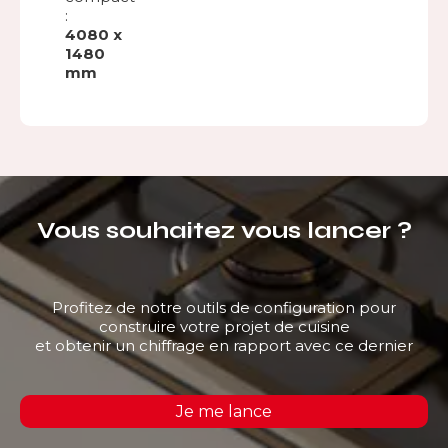
:
4080 x
1480
mm
Vous souhaitez vous lancer ?
Profitez de notre outils de configuration pour
construire votre projet de cuisine
et obtenir un chiffrage en rapport avec ce dernier
Je me lance