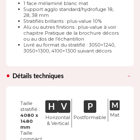
1 face mélaminé blanc mat
Support agglo standard/hydrofuge 18,
28, 38 mm
Stratifiés brillants : plus-value 10%
Alu ou autres finitions : plus-value à voir
chapitre Pratique de la brochure décors
ou au dos de l’échantillon
Livré au format du stratifié : 3050×1240,
3050×1300, 4100×1300 suivant décors
Détails techniques
Taille
stratifié :
Mat
4080 x
Horizontal
Postformable
1480
& Vertical
mm
Taille
compact