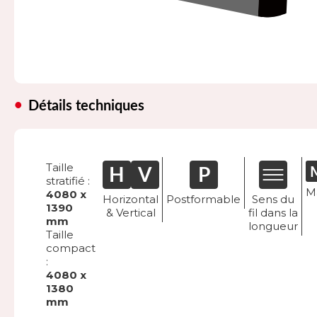
Détails techniques
Taille
stratifié :
M
4080 x
Horizontal
Postformable
Sens du
1390
& Vertical
fil dans la
mm
longueur
Taille
compact
:
4080 x
1380
mm