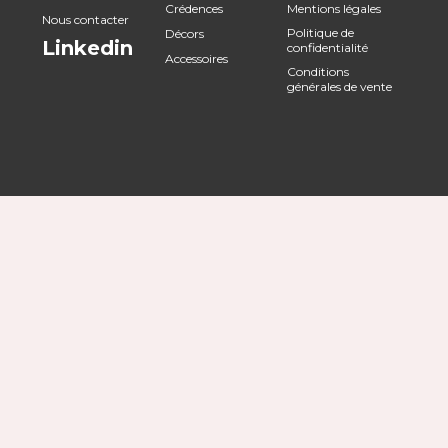
Crédences
Mentions légales
Nous contacter
Politique de
Décors
Linkedin
confidentialité
Accessoires
Conditions
générales de vente