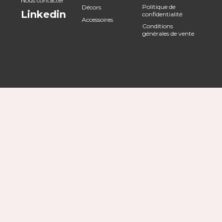
Nous contacter
Politique de
Décors
Linkedin
confidentialité
Accessoires
Conditions
générales de vente