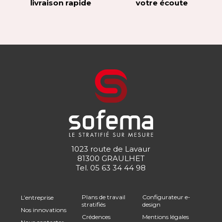
livraison rapide
votre écoute
1023 route de Lavaur
81300 GRAULHET
Tel.
05 63 34 44 98
Plans de travail
Configurateur e-
L’entreprise
stratifiés
design
Nos innovations
Crédences
Mentions légales