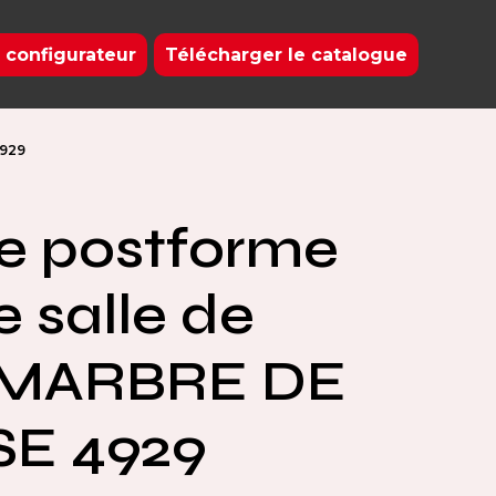
 configurateur
Télécharger le catalogue
4929
e postforme
 salle de
+ MARBRE DE
SE 4929