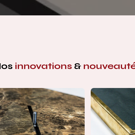
Nos
innovations
&
nouveaut