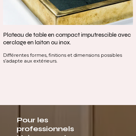
 imputrescible avec
Vasque intégrée monobloc —
continuité parfaite
dimensions possibles
Cette vasque intégrée monobloc
continuité du plan, sans rupture v
ligne pure, homogène et contemp
immédiatement l’espace.
Pour les
professionnels