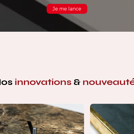
Je me lance
Nos
innovations
&
nouveaut