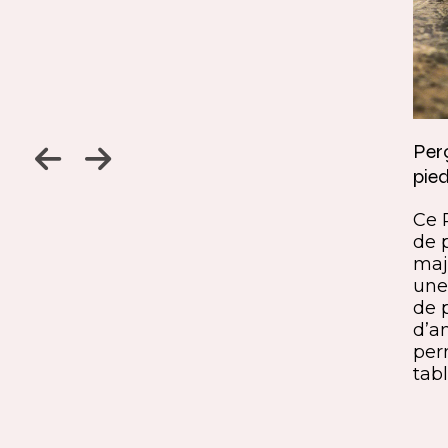
Jambage à 45
Perç
pied
Un détail discret, une finition
ine
remarquable. Ce jambage incliné
Ce 
iques,
à 45° crée une continuité fluide
de 
entre le pied et le plateau. L’ajout
maj
ide, à
du sens du fil parfaitement aligné
une 
renforce l’impression de matière
de 
rd et
unique. Une solution qui conjugue
d’a
exigence esthétique et maîtrise
per
technique.
tabl